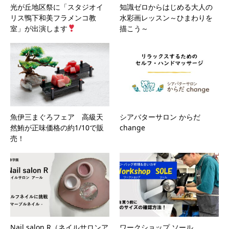
光が丘地区祭に「スタジオイ
知識ゼロからはじめる大人の
リス鴨下和美フラメンコ教
水彩画レッスン～ひまわりを
室」が出演します
描こう～
魚伊三まぐろフェア 高級天
シアバターサロン からだ
然鮪が正味価格の約1/10で販
change
売！
Nail salon R（ネイルサロンア
ワークショップ ソール