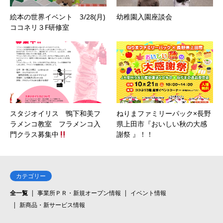
絵本の世界イベント 3/28(月)
幼稚園入園座談会
ココネリ３F研修室
スタジオイリス 鴨下和美フ
ねりまファミリーパック×長野
ラメンコ教室 フラメンコ入
県上田市『おいしい秋の大感
門クラス募集中
謝祭 』！！
カテゴリー
全一覧
事業所ＰＲ・新規オープン情報
イベント情報
新商品・新サービス情報