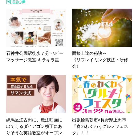
関連記事
石神井公園駅徒歩７分 ベビー
面接上達の秘訣～
マッサージ教室 キラキラ星
《リフレイミング技法・研修
会》
練馬区江古田に、魔法映画に
出張輪島朝市×長野県上田市
出てくるダイアゴン横丁にあ
『春のわくわくグルメフェス
りそうな英語教室がオープン…
タ』！！